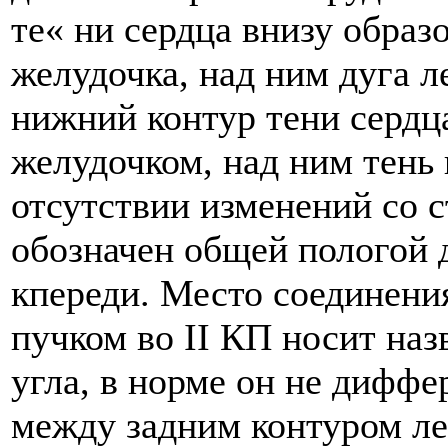
те« ни сердца внизу образ
желудочка, над ним дуга л
нижний контур тени серд
желудочком, над ним тень 
отсутствии изменений со 
обозначен общей пологой 
кпереди. Место соединени
пучком во II КП носит наз
угла, в норме он не диффе
между задним контуром ле