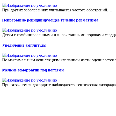
При других заболеваниях учитывается частота обострений,…
Непрерывно рецидивирующее течение ревматизма
Детям с комбинированными или сочетанными пороками серд
Увеличение амплитуды
По максимальным осцилляциям клапанной части оценивается 
Мелкие геморрагии под ногтями
При затяжном эндокардите наблюдаются гектическая лихорадк