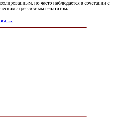
золированным, но часто наблюдается в сочетании с
ическим агрессивным гепатитом.
→
пия