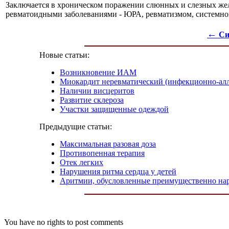
Заключается в хроническом поражении слюнных и слезных желе
ревматоидными заболеваниями - ЮРА, ревматизмом, системной
←
Си
Новые статьи:
Возникновение ИАМ
Миокардит неревматический (инфекционно-ал
Наличии висцеритов
Развитие склероза
Участки защищенные одеждой
Предыдущие статьи:
Максимальная разовая доза
Противопенная терапия
Отек легких
Нарушения ритма сердца у детей
Аритмии, обусловленные преимущественно на
You have no rights to post comments