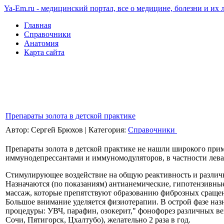
Ya-Em.ru - медицинский портал, все о медицине, болезни и их 
Главная
Справочники
Анатомия
Карта сайта
Препараты золота в детской практике
Автор: Сергей Брюхов
|
Категория:
Справочники
Препараты золота в детской практике не нашли широкого при
иммунодепрессантами и иммуномодуляторов, в частности лева
Стимулирующее воздействие на общую реактивность и различ
Назначаются (по показаниям) антианемические, гипотензивны
массаж, которые препятствуют образованию фиброзных сращен
Большое внимание уделяется физиотерапии. В острой фазе на
процедуры: УВЧ, парафин, озокерит," фонофорез различных ве
Сочи, Пятигорск, Цхалтубо), желательно 2 раза в год.