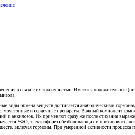
лечение
менения в связи с их токсичностью. Имеются положительные (п
мизола.
ные виды обмена веществ достигается анаболическими гормонам
е, мочегонные и сердечные препараты. Важный компонент компл
ий и анкилозов. Их применяют сразу же после стихания выраж
значается УФО, электрофорез обезболивающих и противовоспали
ществ, включая гормоны. При умеренной активности процесса п