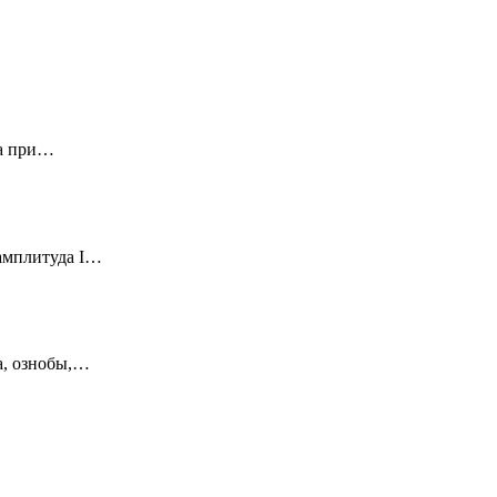
ца при…
амплитуда I…
а, ознобы,…