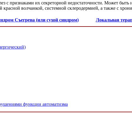
з с признаками их секреторной недостаточности. Может быть и
 красной волчанкой, системной склеродермией, а также с хрон
ндром Съегрена (или сухой синдром)
Локальная тера
лергический)
рушениями функции автоматизма