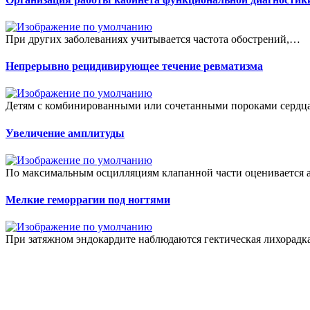
При других заболеваниях учитывается частота обострений,…
Непрерывно рецидивирующее течение ревматизма
Детям с комбинированными или сочетанными пороками серд
Увеличение амплитуды
По максимальным осцилляциям клапанной части оценивается 
Мелкие геморрагии под ногтями
При затяжном эндокардите наблюдаются гектическая лихорадк