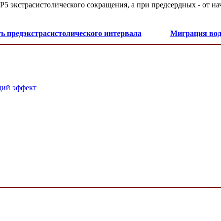
Р5 экстрасистолического сокращения, а при предсердных - от на
ь предэкстрасистолического интервала
Миграция во
щий эффект