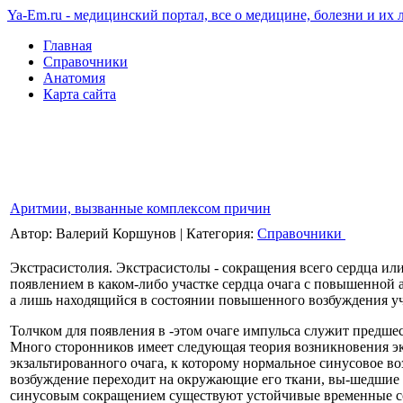
Ya-Em.ru - медицинский портал, все о медицине, болезни и их 
Главная
Справочники
Анатомия
Карта сайта
Аритмии, вызванные комплексом причин
Автор: Валерий Коршунов
|
Категория:
Справочники
Экстрасистолия. Экстрасистолы - сокращения всего сердца и
появлением в каком-либо участке сердца очага с повышенной
а лишь находящийся в состоянии повышенного возбуждения уч
Толчком для появления в -этом очаге импульса служит предше
Много сторонников имеет следующая теория возникновения эк
экзальтированного очага, к которому нормальное синусовое во
возбуждение переходит на окружающие его ткани, вы-шедшие
синусовым сокращением существуют устойчивые временные со