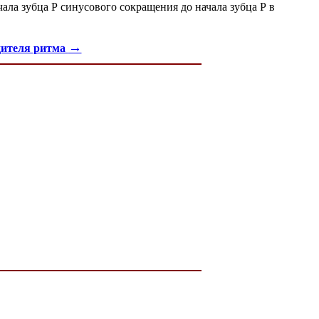
чала зубца Р синусового сокращения до начала зубца Р в
→
дителя ритма