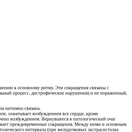
шению к основному ритму. Эти сокращения связаны с
льный процесс, дистрофические нарушения) и не пораженный,
ла интимно связана.
ле, охватывает возбуждением все сердце, кроме
вачено возбуждением. Вернувшееся в патологический очаг
зывает преждевременные сокращения. Между ними и основным
олического интервала (при желудочковых экстрасистолах