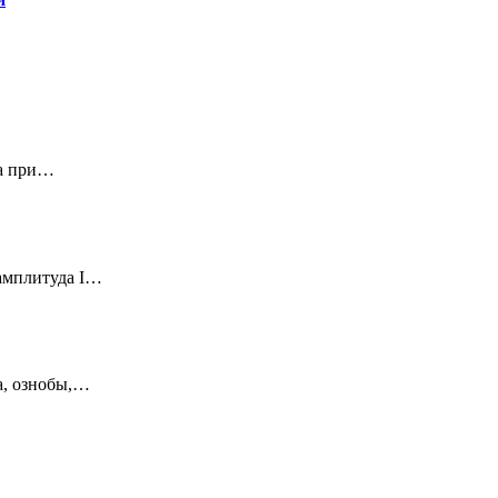
ца при…
амплитуда I…
а, ознобы,…