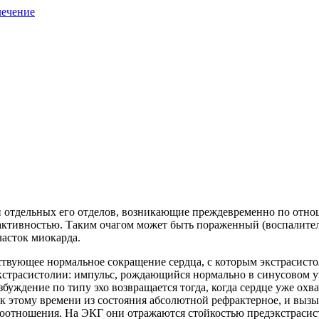
лечение
ли отдельных его отделов, возникающие преждевременно по отно
 активностью. Таким очагом может быть пораженный (воспалите
асток миокарда.
ствующее нормальное сокращение сердца, с которым экстрасисто
страсистолии: импульс, рождающийся нормально в синусовом уз
збуждение по типу эхо возвращается тогда, когда сердце уже ох
 к этому времени из состояния абсолютной рефрактерное, и вы
отношения. На ЭКГ они отражаются стойкостью предэкстрасист